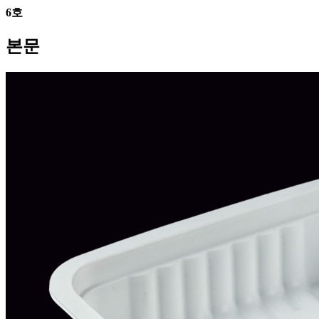
6호
본문