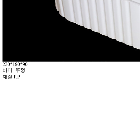
230*190*90
바디+뚜껑
재질 P.P