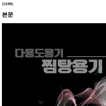
23199L
본문