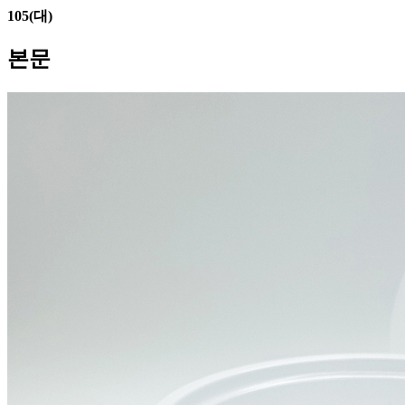
105(대)
본문