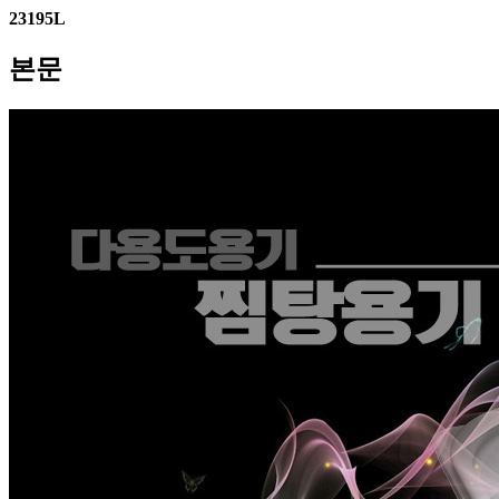
23195L
본문