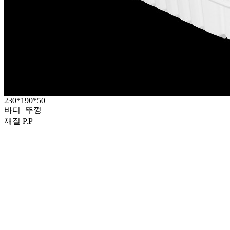
230*190*50
바디+뚜껑
재질 P.P