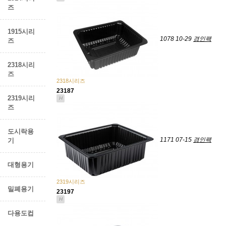
즈
1915시리
1078
10-29
경인팩
즈
2318시리
즈
2318시리즈
23187
2319시리
H
즈
도시락용
1171
07-15
경인팩
기
대형용기
2319시리즈
밀폐용기
23197
H
다용도컵