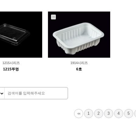
699
04-11
1055
05-12
경인팩
경인팩
H
1215시리즈
1914시리즈
1215뚜껑
6호
1224
07-27
1153
07-15
경인팩
경인팩
1
2
3
4
5