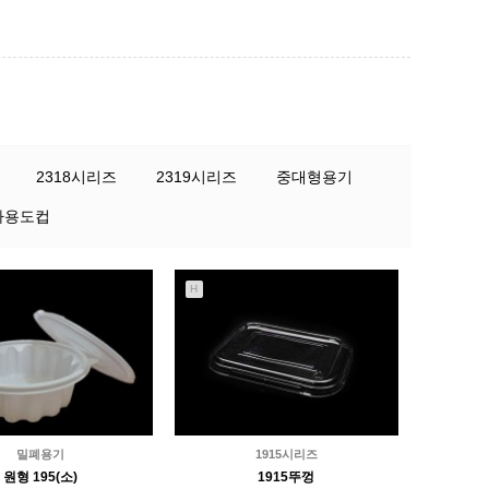
2318시리즈
2319시리즈
중대형용기
다용도컵
H
밀폐용기
1915시리즈
원형 195(소)
1915뚜껑